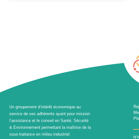
Re
Un groupement d’intérêt économique au
Me
service de ses adhérents ayant pour mission
Pla
l’assistance et le conseil en Santé, Sécurité
& Environnement permettant la maîtrise de la
sous-traitance en milieu industriel.
N’h