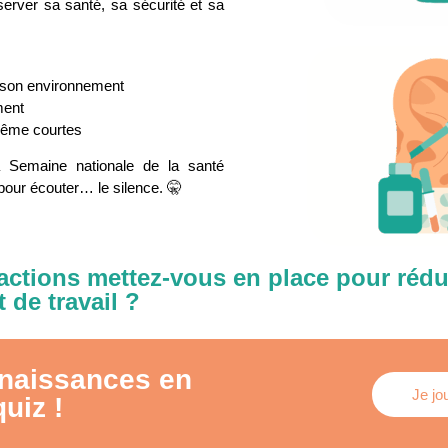
server sa santé, sa sécurité et sa
à son environnement
ment
même courtes
a Semaine nationale de la santé
 pour écouter… le silence. 🤫
actions mettez-vous en place pour rédui
de travail ?​
nnaissances en
Je jo
uiz !